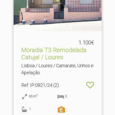
1.100€
Moradia T3 Remodelada
Catujal / Loures
Lisboa / Loures / Camarate, Unhos e
Apelação
Ref
: IP:0821/24 (2)
2
65
m
3
1