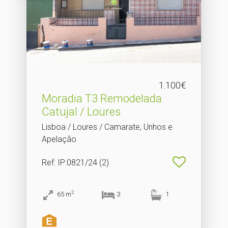
1.100€
Moradia T3 Remodelada
Catujal / Loures
Lisboa / Loures / Camarate, Unhos e
Apelação
Ref
: IP:0821/24 (2)
2
65
m
3
1