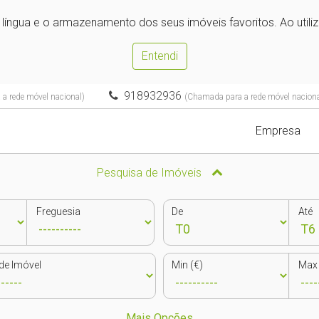
e língua e o armazenamento dos seus imóveis favoritos. Ao utili
Entendi
918932936
a rede móvel nacional)
(Chamada para a rede móvel naciona
Empresa
Pesquisa de Imóveis
Freguesia
De
Até
de Imóvel
Min (€)
Max 
Mais Opções