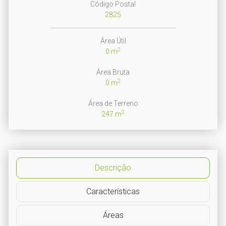
Código Postal
2825
Área Útil
2
0 m
Área Bruta
2
0 m
Área de Terreno
2
247 m
Descrição
Características
Áreas