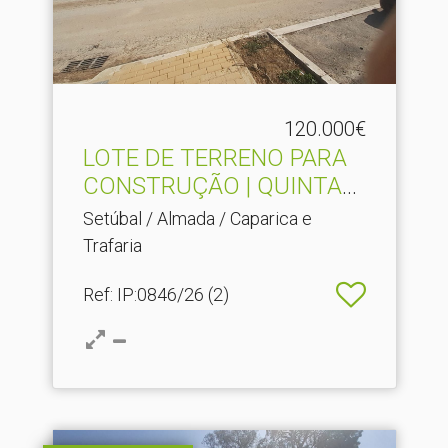
120.000€
LOTE DE TERRENO PARA
CONSTRUÇÃO | QUINTA
DO F.​..
Setúbal / Almada / Caparica e
Trafaria
Ref
: IP:0846/26 (2)