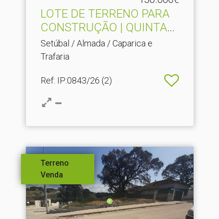
LOTE DE TERRENO PARA
CONSTRUÇÃO | QUINTA
DO F.​..
Setúbal / Almada / Caparica e
Trafaria
Ref
: IP:0843/26 (2)
Terreno
Venda