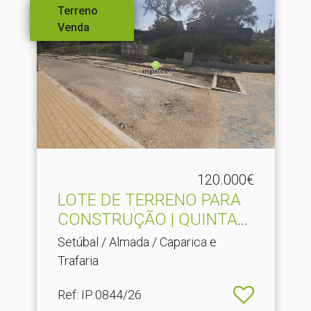
Terreno
Venda
120.000€
LOTE DE TERRENO PARA
CONSTRUÇÃO | QUINTA
DO F.​..
Setúbal / Almada / Caparica e
Trafaria
Ref
: IP:0844/26