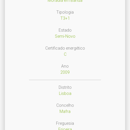
Moradia em Banda
Tipologia
T3+1
Estado
Semi-Novo
Certificado energético
C
Ano
2009
Distrito
Lisboa
Concelho
Mafra
Freguesia
Ericeira