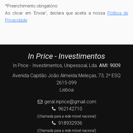
*
Preenchimento obrigatório
Ao clicar em 'Enviar', declara que aceita a nossa
Política de
Privacidade
.
In Price - Investimentos
In Price - Investimentos, Unipessoal, Lda.
AMI: 9009
Avenida Capitão João Almeida Meleças, 73, 2º ESQ
2615-099
Lisboa
geral.inprice@gmail.com
962142710
(Chamada para a rede móvel nacional)
918932936
(Chamada para a rede móvel nacional)