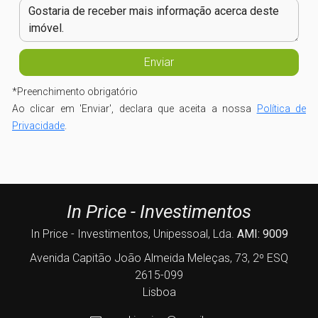
*
Preenchimento obrigatório
Ao clicar em 'Enviar', declara que aceita a nossa
Política de
Privacidade
.
In Price - Investimentos
In Price - Investimentos, Unipessoal, Lda.
AMI: 9009
Avenida Capitão João Almeida Meleças, 73, 2º ESQ
2615-099
Lisboa