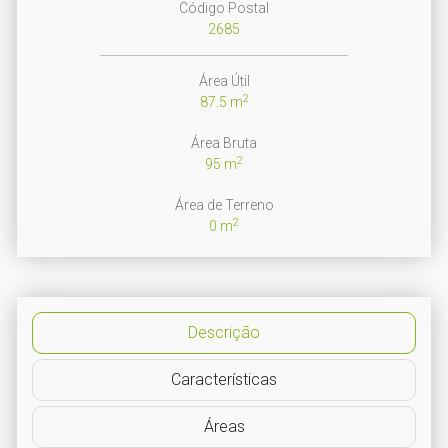
Código Postal
2685
Área Útil
2
87.5 m
Área Bruta
2
95 m
Área de Terreno
2
0 m
Descrição
Características
Áreas