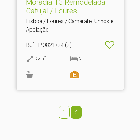
Moradia T3 Remodelada
Catujal / Loures
Lisboa / Loures / Camarate, Unhos e
Apelação
Ref
: IP:0821/24 (2)
2
65
m
3
1
1
2