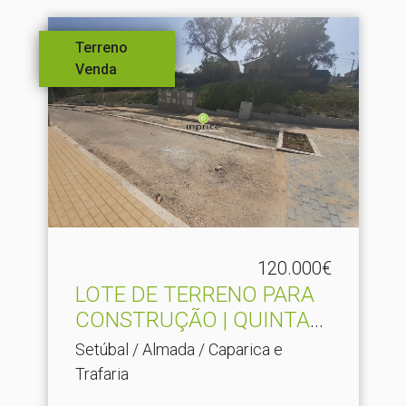
Terreno
Venda
120.000€
LOTE DE TERRENO PARA
CONSTRUÇÃO | QUINTA
DO F.​..
Setúbal / Almada / Caparica e
Trafaria