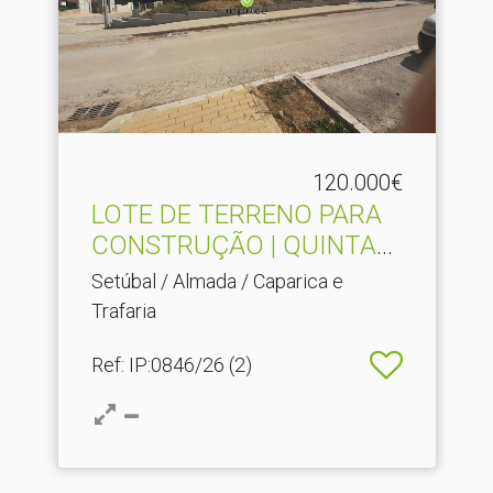
120.000€
LOTE DE TERRENO PARA
CONSTRUÇÃO | QUINTA
DO F.​..
Setúbal / Almada / Caparica e
Trafaria
Ref
: IP:0846/26 (2)